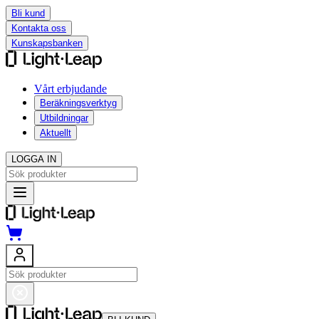
Bli kund
Kontakta oss
Kunskapsbanken
Vårt erbjudande
Beräkningsverktyg
Utbildningar
Aktuellt
LOGGA IN