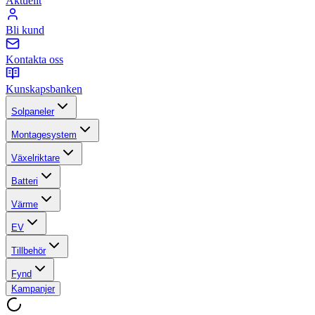
Aktuellt
Bli kund
Kontakta oss
Kunskapsbanken
Solpaneler
Montagesystem
Växelriktare
Batteri
Värme
EV
Tillbehör
Fynd
Kampanjer