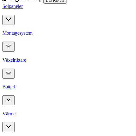
BLI KUND
Solpaneler
Montagesystem
Växelriktare
Batteri
Värme