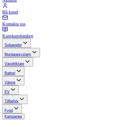
Aktuellt
Bli kund
Kontakta oss
Kunskapsbanken
Solpaneler
Montagesystem
Växelriktare
Batteri
Värme
EV
Tillbehör
Fynd
Kampanjer