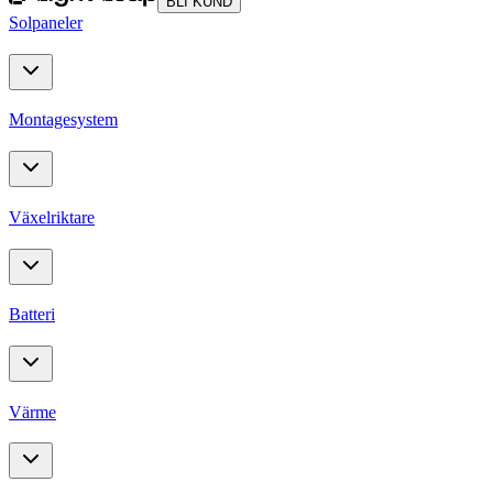
BLI KUND
Solpaneler
Montagesystem
Växelriktare
Batteri
Värme