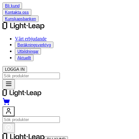
Bli kund
Kontakta oss
Kunskapsbanken
Vårt erbjudande
Beräkningsverktyg
Utbildningar
Aktuellt
LOGGA IN