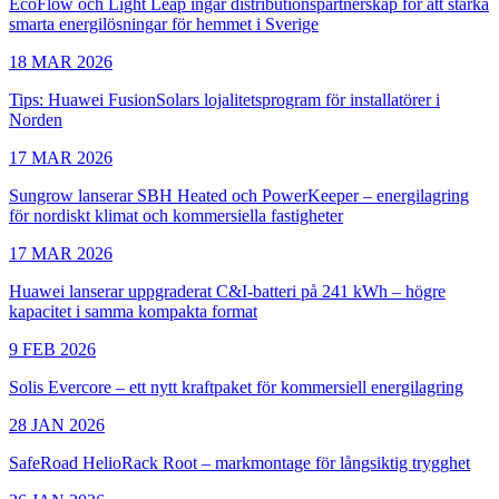
EcoFlow och Light Leap ingår distributionspartnerskap för att stärka
smarta energilösningar för hemmet i Sverige
18 MAR 2026
Tips: Huawei FusionSolars lojalitetsprogram för installatörer i
Norden
17 MAR 2026
Sungrow lanserar SBH Heated och PowerKeeper – energilagring
för nordiskt klimat och kommersiella fastigheter
17 MAR 2026
Huawei lanserar uppgraderat C&I-batteri på 241 kWh – högre
kapacitet i samma kompakta format
9 FEB 2026
Solis Evercore – ett nytt kraftpaket för kommersiell energilagring
28 JAN 2026
SafeRoad HelioRack Root – markmontage för långsiktig trygghet