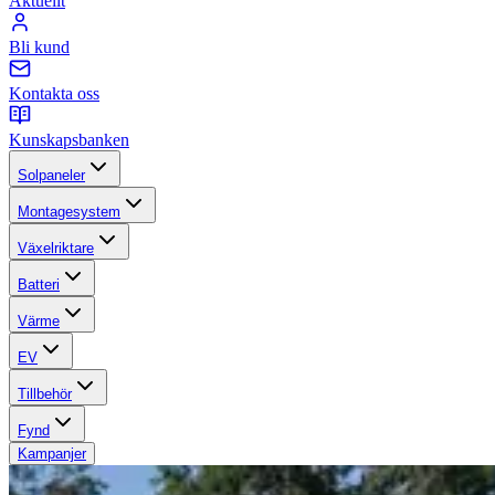
Aktuellt
Bli kund
Kontakta oss
Kunskapsbanken
Solpaneler
Montagesystem
Växelriktare
Batteri
Värme
EV
Tillbehör
Fynd
Kampanjer