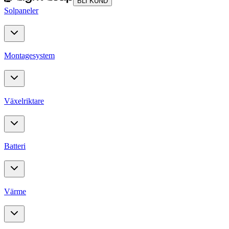
BLI KUND
Solpaneler
Montagesystem
Växelriktare
Batteri
Värme