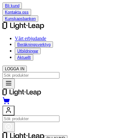
Bli kund
Kontakta oss
Kunskapsbanken
Vårt erbjudande
Beräkningsverktyg
Utbildningar
Aktuellt
LOGGA IN