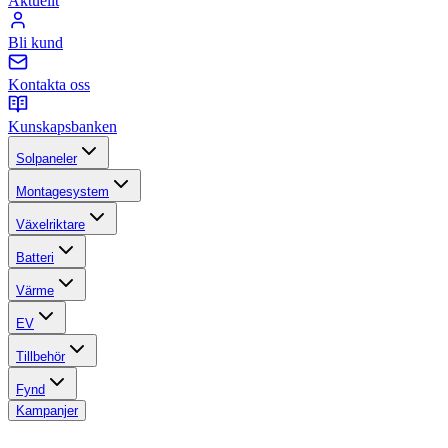
Aktuellt
Bli kund
Kontakta oss
Kunskapsbanken
Solpaneler
Montagesystem
Växelriktare
Batteri
Värme
EV
Tillbehör
Fynd
Kampanjer