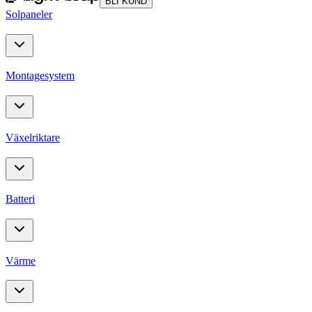
BLI KUND
Solpaneler
Montagesystem
Växelriktare
Batteri
Värme