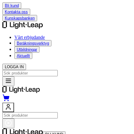
Bli kund
Kontakta oss
Kunskapsbanken
Vårt erbjudande
Beräkningsverktyg
Utbildningar
Aktuellt
LOGGA IN