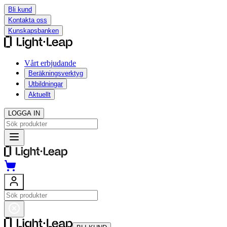
Bli kund
Kontakta oss
Kunskapsbanken
Vårt erbjudande
Beräkningsverktyg
Utbildningar
Aktuellt
LOGGA IN