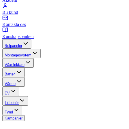
Aktuellt
Bli kund
Kontakta oss
Kunskapsbanken
Solpaneler
Montagesystem
Växelriktare
Batteri
Värme
EV
Tillbehör
Fynd
Kampanjer