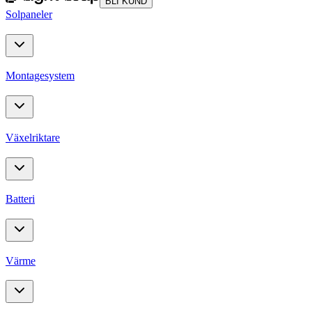
BLI KUND
Solpaneler
Montagesystem
Växelriktare
Batteri
Värme