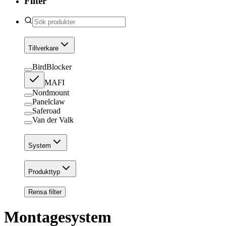
Filter
Tillverkare
BirdBlocker
MAFI
Nordmount
Panelclaw
Saferoad
Van der Valk
System
Produkttyp
Rensa filter
Montagesystem