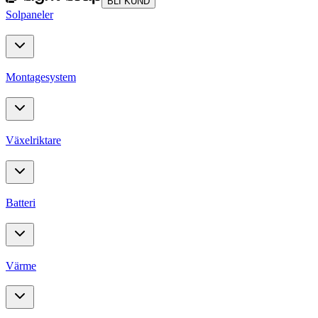
BLI KUND
Solpaneler
Montagesystem
Växelriktare
Batteri
Värme