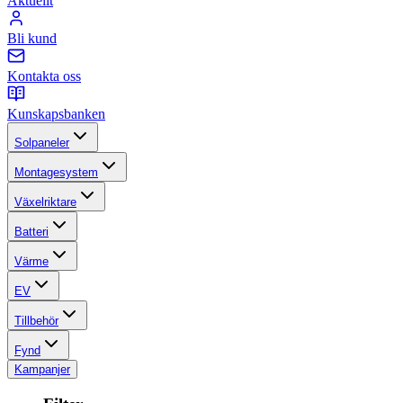
Aktuellt
Bli kund
Kontakta oss
Kunskapsbanken
Solpaneler
Montagesystem
Växelriktare
Batteri
Värme
EV
Tillbehör
Fynd
Kampanjer