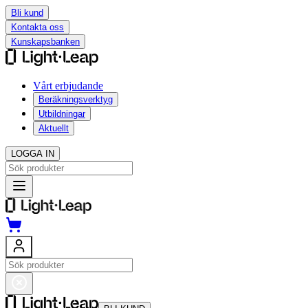
Bli kund
Kontakta oss
Kunskapsbanken
Vårt erbjudande
Beräkningsverktyg
Utbildningar
Aktuellt
LOGGA IN